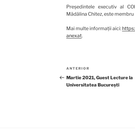
Președintele executiv al CO
Mădălina Chitez, este membru al 
Mai multe informații aici:
https:
anexat
.
Navigare
Articolul
ANTERIOR
în
anterior
Martie 2021, Guest Lecture la
Universitatea București
articole