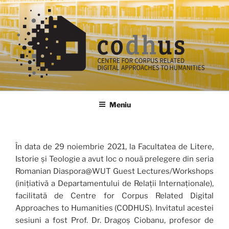
Sari
la
conținut
codhus
Meniu
În data de 29 noiembrie 2021, la Facultatea de Litere,
Istorie și Teologie a avut loc o nouă prelegere din seria
Romanian Diaspora@WUT Guest Lectures/Workshops
(inițiativă a Departamentului de Relații Internaționale),
facilitată de Centre for Corpus Related Digital
Approaches to Humanities (CODHUS). Invitatul acestei
sesiuni a fost Prof. Dr. Dragoș Ciobanu, profesor de