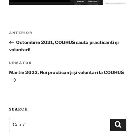
Navigare
Articolul
ANTERIOR
în
anterior
Octombrie 2021, CODHUS caută practicanți și
articole
voluntari!
Articolul
URMĂTOR
următor
Martie 2022, Noi practicanți și voluntari la CODHUS
SEARCH
Caută
Căutar
după: