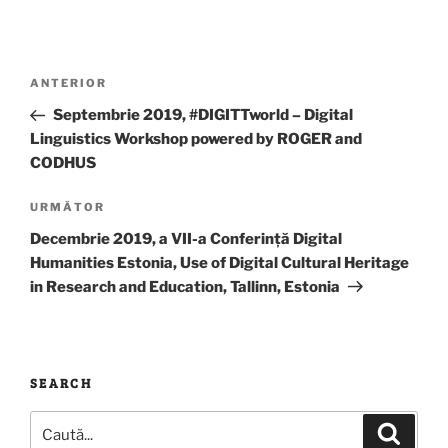
Navigare
Articolul
ANTERIOR
în
anterior
Septembrie 2019, #DIGITTworld – Digital
articole
Linguistics Workshop powered by ROGER and
CODHUS
Articolul
URMĂTOR
următor
Decembrie 2019, a VII-a Conferință Digital
Humanities Estonia, Use of Digital Cultural Heritage
in Research and Education, Tallinn, Estonia
SEARCH
Caută
Căutar
după: