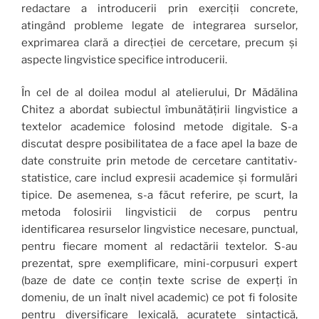
redactare a introducerii prin exerciții concrete,
atingând probleme legate de integrarea surselor,
exprimarea clară a direcției de cercetare, precum și
aspecte lingvistice specifice introducerii.
În cel de al doilea modul al atelierului, Dr Mădălina
Chitez a abordat subiectul îmbunătățirii lingvistice a
textelor academice folosind metode digitale. S-a
discutat despre posibilitatea de a face apel la baze de
date construite prin metode de cercetare cantitativ-
statistice, care includ expresii academice și formulări
tipice. De asemenea, s-a făcut referire, pe scurt, la
metoda folosirii lingvisticii de corpus pentru
identificarea resurselor lingvistice necesare, punctual,
pentru fiecare moment al redactării textelor. S-au
prezentat, spre exemplificare, mini-corpusuri expert
(baze de date ce conțin texte scrise de experți în
domeniu, de un înalt nivel academic) ce pot fi folosite
pentru diversificare lexicală, acuratețe sintactică,